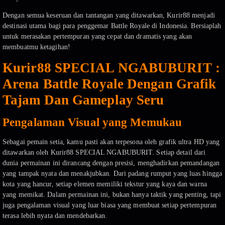
Dengan semua keseruan dan tantangan yang ditawarkan, Kurir88 menjadi
destinasi utama bagi para penggemar Battle Royale di Indonesia. Bersiaplah
untuk merasakan pertempuran yang cepat dan dramatis yang akan
membuatmu ketagihan!
Kurir88 SPECIAL NGABUBURIT :
Arena Battle Royale Dengan Grafik
Tajam Dan Gameplay Seru
Pengalaman Visual yang Memukau
Sebagai pemain setia, kamu pasti akan terpesona oleh grafik ultra HD yang
ditawarkan oleh Kurir88 SPECIAL NGABUBURIT. Setiap detail dari
dunia permainan ini dirancang dengan presisi, menghadirkan pemandangan
yang tampak nyata dan menakjubkan. Dari padang rumput yang luas hingga
kota yang hancur, setiap elemen memiliki tekstur yang kaya dan warna
yang memikat. Dalam permainan ini, bukan hanya taktik yang penting, tapi
juga pengalaman visual yang luar biasa yang membuat setiap pertempuran
terasa lebih nyata dan mendebarkan.