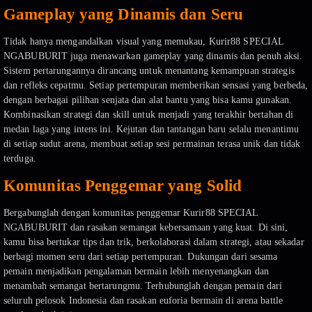
Gameplay yang Dinamis dan Seru
Tidak hanya mengandalkan visual yang memukau, Kurir88 SPECIAL
NGABUBURIT juga menawarkan gameplay yang dinamis dan penuh aksi.
Sistem pertarungannya dirancang untuk menantang kemampuan strategis
dan refleks cepatmu. Setiap pertempuran memberikan sensasi yang berbeda,
dengan berbagai pilihan senjata dan alat bantu yang bisa kamu gunakan.
Kombinasikan strategi dan skill untuk menjadi yang terakhir bertahan di
medan laga yang intens ini. Kejutan dan tantangan baru selalu menantimu
di setiap sudut arena, membuat setiap sesi permainan terasa unik dan tidak
terduga.
Komunitas Penggemar yang Solid
Bergabunglah dengan komunitas penggemar Kurir88 SPECIAL
NGABUBURIT dan rasakan semangat kebersamaan yang kuat. Di sini,
kamu bisa bertukar tips dan trik, berkolaborasi dalam strategi, atau sekadar
berbagi momen seru dari setiap pertempuran. Dukungan dari sesama
pemain menjadikan pengalaman bermain lebih menyenangkan dan
menambah semangat bertarungmu. Terhubunglah dengan pemain dari
seluruh pelosok Indonesia dan rasakan euforia bermain di arena battle