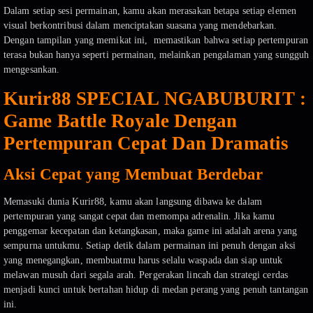
Dalam setiap sesi permainan, kamu akan merasakan betapa setiap elemen
visual berkontribusi dalam menciptakan suasana yang mendebarkan.
Dengan tampilan yang memikat ini, memastikan bahwa setiap pertempuran
terasa bukan hanya seperti permainan, melainkan pengalaman yang sungguh
mengesankan.
Kurir88 SPECIAL NGABUBURIT :
Game Battle Royale Dengan
Pertempuran Cepat Dan Dramatis
Aksi Cepat yang Membuat Berdebar
Memasuki dunia Kurir88, kamu akan langsung dibawa ke dalam
pertempuran yang sangat cepat dan memompa adrenalin. Jika kamu
penggemar kecepatan dan ketangkasan, maka game ini adalah arena yang
sempurna untukmu. Setiap detik dalam permainan ini penuh dengan aksi
yang menegangkan, membuatmu harus selalu waspada dan siap untuk
melawan musuh dari segala arah. Pergerakan lincah dan strategi cerdas
menjadi kunci untuk bertahan hidup di medan perang yang penuh tantangan
ini.