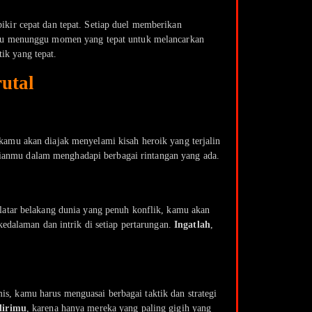
kir cepat dan tepat. Setiap duel memberikan
tau menunggu momen yang tepat untuk melancarkan
ik yang tepat.
utal
kamu akan diajak menyelami kisah heroik yang terjalin
anianmu dalam menghadapi berbagai rintangan yang ada.
atar belakang dunia yang penuh konflik, kamu akan
edalaman dan intrik di setiap pertarungan.
Ingatlah
,
, kamu harus menguasai berbagai taktik dan strategi
dirimu
, karena hanya mereka yang paling gigih yang