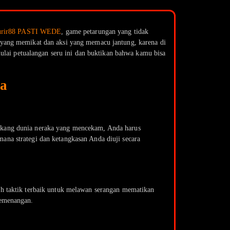
rir88 PASTI WEDE
, game petarungan yang tidak
 yang memikat dan aksi yang memacu jantung, karena di
mulai petualangan seru ini dan buktikan bahwa kamu bisa
a
akang dunia neraka yang mencekam, Anda harus
na strategi dan ketangkasan Anda diuji secara
ih taktik terbaik untuk melawan serangan mematikan
kemenangan.