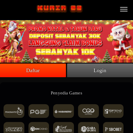
Whatsapp
Telegram
LiveChat
Unduh APK
Daftar
Login
Penyedia Games