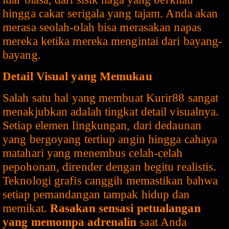
hingga cakar serigala yang tajam. Anda akan
merasa seolah-olah bisa merasakan napas
mereka ketika mereka mengintai dari bayang-
bayang.
Detail Visual yang Memukau
Salah satu hal yang membuat Kurir88 sangat
menakjubkan adalah tingkat detail visualnya.
Setiap elemen lingkungan, dari dedaunan
yang bergoyang tertiup angin hingga cahaya
matahari yang menembus celah-celah
pepohonan, dirender dengan begitu realistis.
Teknologi grafis canggih memastikan bahwa
setiap pemandangan tampak hidup dan
memikat.
Rasakan sensasi petualangan
yang memompa adrenalin
saat Anda