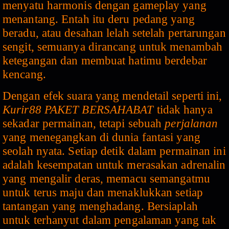
menyatu harmonis dengan gameplay yang
menantang. Entah itu deru pedang yang
beradu, atau desahan lelah setelah pertarungan
sengit, semuanya dirancang untuk menambah
ketegangan dan membuat hatimu berdebar
kencang.
Dengan efek suara yang mendetail seperti ini,
Kurir88 PAKET BERSAHABAT
tidak hanya
sekadar permainan, tetapi sebuah
perjalanan
yang menegangkan di dunia fantasi yang
seolah nyata. Setiap detik dalam permainan ini
adalah kesempatan untuk merasakan adrenalin
yang mengalir deras, memacu semangatmu
untuk terus maju dan menaklukkan setiap
tantangan yang menghadang. Bersiaplah
untuk terhanyut dalam pengalaman yang tak