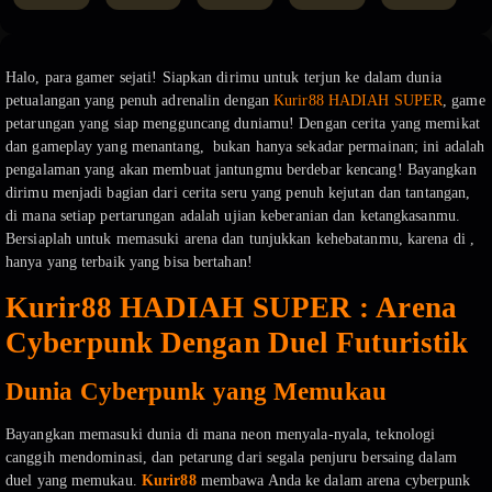
Halo, para gamer sejati! Siapkan dirimu untuk terjun ke dalam dunia
petualangan yang penuh adrenalin dengan
Kurir88 HADIAH SUPER
, game
petarungan yang siap mengguncang duniamu! Dengan cerita yang memikat
dan gameplay yang menantang, bukan hanya sekadar permainan; ini adalah
pengalaman yang akan membuat jantungmu berdebar kencang! Bayangkan
dirimu menjadi bagian dari cerita seru yang penuh kejutan dan tantangan,
di mana setiap pertarungan adalah ujian keberanian dan ketangkasanmu.
Bersiaplah untuk memasuki arena dan tunjukkan kehebatanmu, karena di ,
hanya yang terbaik yang bisa bertahan!
Kurir88 HADIAH SUPER : Arena
Cyberpunk Dengan Duel Futuristik
Dunia Cyberpunk yang Memukau
Bayangkan memasuki dunia di mana neon menyala-nyala, teknologi
canggih mendominasi, dan petarung dari segala penjuru bersaing dalam
duel yang memukau.
Kurir88
membawa Anda ke dalam arena cyberpunk