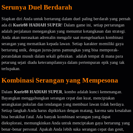
Serunya Duel Berdarah
Siapkan diri Anda untuk bertarung dalam duel paling berdarah yang pernah
ada di
Kurir88 HADIAH SUPER
! Dalam game ini, setiap pertarungan
adalah perjalanan menegangkan yang menuntut ketangkasan dan strategi.
Anda akan merasakan adrenalin mengalir saat mengeluarkan kombinasi
serangan yang mematikan kepada lawan. Setiap karakter memiliki gaya
bertarung unik, dengan jurus-jurus pamungkas yang bisa memporak-
porandakan musuh dalam sekali gebrakan. adalah tempat di mana para
petarung sejati diadu keterampilannya dalam pertempuran epik yang tak
terlupakan.
Kombinasi Serangan yang Mempesona
Dalam
Kurir88 HADIAH SUPER
, kombo adalah kunci kemenangan.
Bayangkan menggabungkan serangan cepat dan kuat, menciptakan
serangkaian pukulan dan tendangan yang membuat lawan tidak berdaya.
Setiap langkah Anda harus dipikirkan dengan matang, karena satu kesalahan
bisa berakibat fatal. Ada banyak kombinasi serangan yang dapat
dieksplorasi, memungkinkan Anda untuk menciptakan gaya bertarung yang
benar-benar personal. Apakah Anda lebih suka serangan cepat dan gesit,