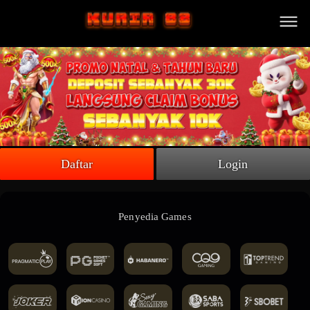
Whatsapp
Telegram
LiveChat
Unduh APK
Daftar
Login
Penyedia Games