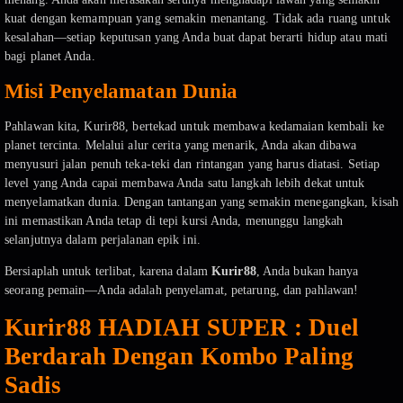
kuat dengan kemampuan yang semakin menantang. Tidak ada ruang untuk
kesalahan—setiap keputusan yang Anda buat dapat berarti hidup atau mati
bagi planet Anda.
Misi Penyelamatan Dunia
Pahlawan kita, Kurir88, bertekad untuk membawa kedamaian kembali ke
planet tercinta. Melalui alur cerita yang menarik, Anda akan dibawa
menyusuri jalan penuh teka-teki dan rintangan yang harus diatasi. Setiap
level yang Anda capai membawa Anda satu langkah lebih dekat untuk
menyelamatkan dunia. Dengan tantangan yang semakin menegangkan, kisah
ini memastikan Anda tetap di tepi kursi Anda, menunggu langkah
selanjutnya dalam perjalanan epik ini.
Bersiaplah untuk terlibat, karena dalam
Kurir88
, Anda bukan hanya
seorang pemain—Anda adalah penyelamat, petarung, dan pahlawan!
Kurir88 HADIAH SUPER : Duel
Berdarah Dengan Kombo Paling
Sadis