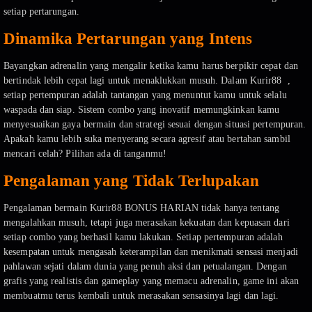
setiap pertarungan.
Dinamika Pertarungan yang Intens
Bayangkan adrenalin yang mengalir ketika kamu harus berpikir cepat dan
bertindak lebih cepat lagi untuk menaklukkan musuh. Dalam Kurir88 ,
setiap pertempuran adalah tantangan yang menuntut kamu untuk selalu
waspada dan siap. Sistem combo yang inovatif memungkinkan kamu
menyesuaikan gaya bermain dan strategi sesuai dengan situasi pertempuran.
Apakah kamu lebih suka menyerang secara agresif atau bertahan sambil
mencari celah? Pilihan ada di tanganmu!
Pengalaman yang Tidak Terlupakan
Pengalaman bermain Kurir88 BONUS HARIAN tidak hanya tentang
mengalahkan musuh, tetapi juga merasakan kekuatan dan kepuasan dari
setiap combo yang berhasil kamu lakukan. Setiap pertempuran adalah
kesempatan untuk mengasah keterampilan dan menikmati sensasi menjadi
pahlawan sejati dalam dunia yang penuh aksi dan petualangan. Dengan
grafis yang realistis dan gameplay yang memacu adrenalin, game ini akan
membuatmu terus kembali untuk merasakan sensasinya lagi dan lagi.