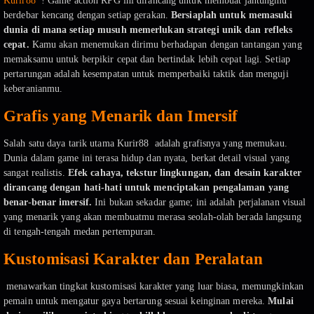
Kurir88
! Game action RPG ini dirancang untuk membuat jantungmu
berdebar kencang dengan setiap gerakan.
Bersiaplah untuk memasuki
dunia di mana setiap musuh memerlukan strategi unik dan refleks
cepat.
Kamu akan menemukan dirimu berhadapan dengan tantangan yang
memaksamu untuk berpikir cepat dan bertindak lebih cepat lagi. Setiap
pertarungan adalah kesempatan untuk memperbaiki taktik dan menguji
keberanianmu.
Grafis yang Menarik dan Imersif
Salah satu daya tarik utama Kurir88 adalah grafisnya yang memukau.
Dunia dalam game ini terasa hidup dan nyata, berkat detail visual yang
sangat realistis.
Efek cahaya, tekstur lingkungan, dan desain karakter
dirancang dengan hati-hati untuk menciptakan pengalaman yang
benar-benar imersif.
Ini bukan sekadar game; ini adalah perjalanan visual
yang menarik yang akan membuatmu merasa seolah-olah berada langsung
di tengah-tengah medan pertempuran.
Kustomisasi Karakter dan Peralatan
menawarkan tingkat kustomisasi karakter yang luar biasa, memungkinkan
pemain untuk mengatur gaya bertarung sesuai keinginan mereka.
Mulai